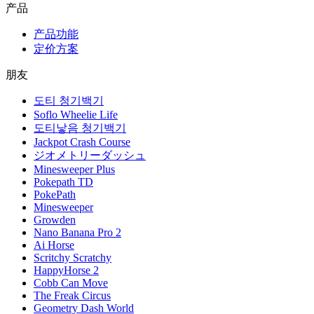
产品
产品功能
定价方案
朋友
도티 청기백기
Soflo Wheelie Life
도티낳음 청기백기
Jackpot Crash Course
ジオメトリーダッシュ
Minesweeper Plus
Pokepath TD
PokePath
Minesweeper
Growden
Nano Banana Pro 2
Ai Horse
Scritchy Scratchy
HappyHorse 2
Cobb Can Move
The Freak Circus
Geometry Dash World