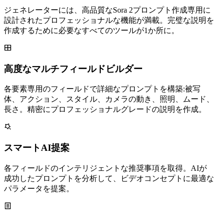
ジェネレーターには、高品質なSora 2プロンプト作成専用に
設計されたプロフェッショナルな機能が満載。完璧な説明を
作成するために必要なすべてのツールが1か所に。
高度なマルチフィールドビルダー
各要素専用のフィールドで詳細なプロンプトを構築:被写
体、アクション、スタイル、カメラの動き、照明、ムード、
長さ。精密にプロフェッショナルグレードの説明を作成。
スマートAI提案
各フィールドのインテリジェントな推奨事項を取得。AIが
成功したプロンプトを分析して、ビデオコンセプトに最適な
パラメータを提案。