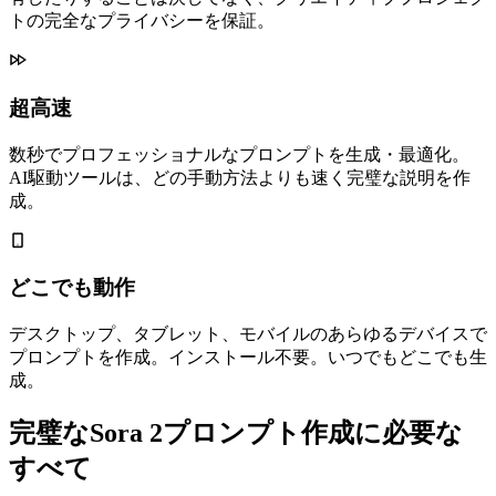
トの完全なプライバシーを保証。
超高速
数秒でプロフェッショナルなプロンプトを生成・最適化。
AI駆動ツールは、どの手動方法よりも速く完璧な説明を作
成。
どこでも動作
デスクトップ、タブレット、モバイルのあらゆるデバイスで
プロンプトを作成。インストール不要。いつでもどこでも生
成。
完璧なSora 2プロンプト作成に必要な
すべて