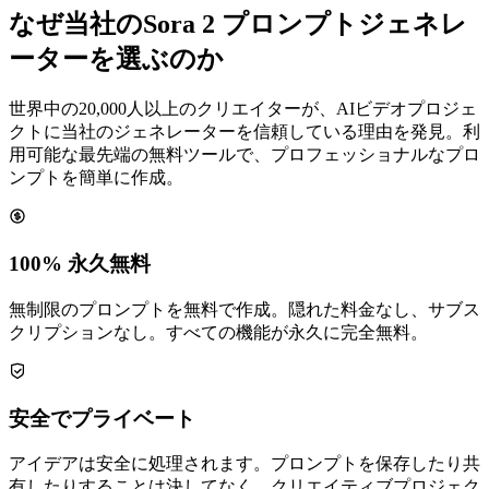
なぜ当社のSora 2 プロンプトジェネレ
ーターを選ぶのか
世界中の20,000人以上のクリエイターが、AIビデオプロジェ
クトに当社のジェネレーターを信頼している理由を発見。利
用可能な最先端の無料ツールで、プロフェッショナルなプロ
ンプトを簡単に作成。
100% 永久無料
無制限のプロンプトを無料で作成。隠れた料金なし、サブス
クリプションなし。すべての機能が永久に完全無料。
安全でプライベート
アイデアは安全に処理されます。プロンプトを保存したり共
有したりすることは決してなく、クリエイティブプロジェク