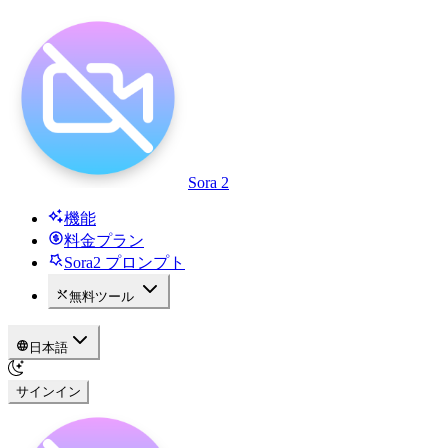
Sora 2
機能
料金プラン
Sora2 プロンプト
無料ツール
日本語
サインイン