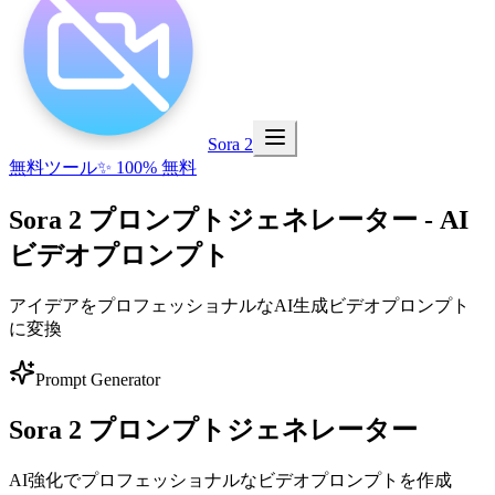
Sora 2
無料ツール
✨ 100% 無料
Sora 2 プロンプトジェネレーター
- AI
ビデオプロンプト
アイデアをプロフェッショナルなAI生成ビデオプロンプト
に変換
Prompt Generator
Sora 2 プロンプトジェネレーター
AI強化でプロフェッショナルなビデオプロンプトを作成