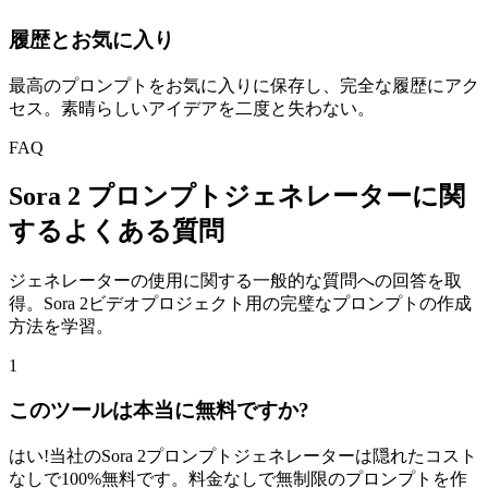
履歴とお気に入り
最高のプロンプトをお気に入りに保存し、完全な履歴にアク
セス。素晴らしいアイデアを二度と失わない。
FAQ
Sora 2 プロンプトジェネレーターに関
するよくある質問
ジェネレーターの使用に関する一般的な質問への回答を取
得。Sora 2ビデオプロジェクト用の完璧なプロンプトの作成
方法を学習。
1
このツールは本当に無料ですか?
はい!当社のSora 2プロンプトジェネレーターは隠れたコスト
なしで100%無料です。料金なしで無制限のプロンプトを作