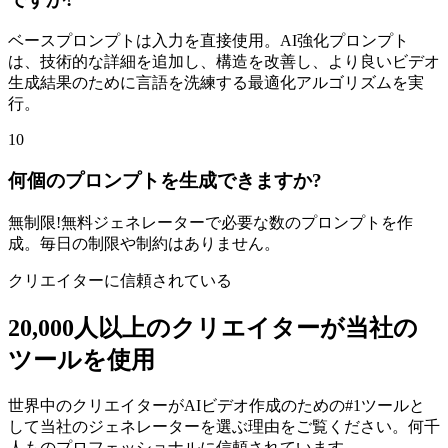
ベースプロンプトは入力を直接使用。AI強化プロンプト
は、技術的な詳細を追加し、構造を改善し、より良いビデオ
生成結果のために言語を洗練する最適化アルゴリズムを実
行。
10
何個のプロンプトを生成できますか?
無制限!無料ジェネレーターで必要な数のプロンプトを作
成。毎日の制限や制約はありません。
クリエイターに信頼されている
20,000人以上のクリエイターが当社の
ツールを使用
世界中のクリエイターがAIビデオ作成のための#1ツールと
して当社のジェネレーターを選ぶ理由をご覧ください。何千
人ものプロフェッショナルに信頼されています。