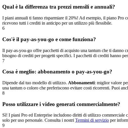
Qual è la differenza tra prezzi mensili e annuali?
I piani annuali ti fanno risparmiare il 20%! Ad esempio, il piano Pro 
ricevono tutti i crediti in anticipo per un utilizzo più flessibile.
6
Cos'è il pay-as-you-go e come funziona?
Il pay-as-you-go offre pacchetti di acquisto una tantum che ti danno c
bisogno di crediti per progetti specifici. I pacchetti di crediti hanno 
7
Cosa è meglio: abbonamento o pay-as-you-go?
Dipende dal tuo modello di utilizzo.
Abbonamenti
: miglior valore p
una tantum o coloro che preferiscono evitare costi ricorrenti. Puoi anc
8
Posso utilizzare i video generati commercialmente?
Sì! I piani Pro ed Enterprise includono diritti di utilizzo commerciale 
solo per uso personale. Consulta i nostri
Termini di servizio
per informa
9