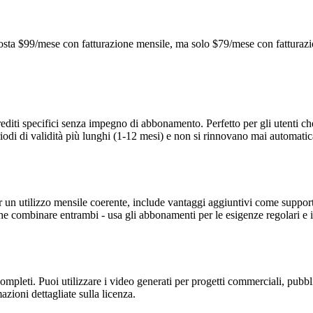
costa $99/mese con fatturazione mensile, ma solo $79/mese con fatturazio
rediti specifici senza impegno di abbonamento. Perfetto per gli utenti 
periodi di validità più lunghi (1-12 mesi) e non si rinnovano mai automati
er un utilizzo mensile coerente, include vantaggi aggiuntivi come support
he combinare entrambi - usa gli abbonamenti per le esigenze regolari e i 
completi. Puoi utilizzare i video generati per progetti commerciali, pubb
zioni dettagliate sulla licenza.