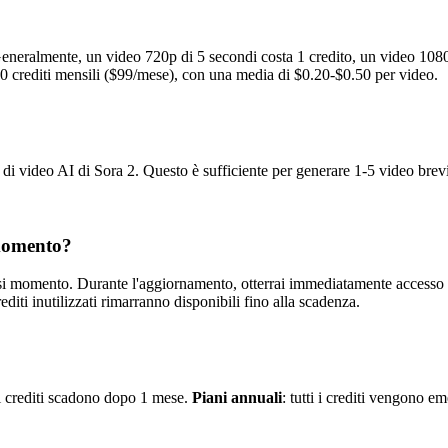
 Generalmente, un video 720p di 5 secondi costa 1 credito, un video 1080
000 crediti mensili ($99/mese), con una media di $0.20-$0.50 per video.
e di video AI di Sora 2. Questo è sufficiente per generare 1-5 video brevi
 momento?
i momento. Durante l'aggiornamento, otterrai immediatamente accesso a 
diti inutilizzati rimarranno disponibili fino alla scadenza.
 i crediti scadono dopo 1 mese.
Piani annuali
: tutti i crediti vengono 